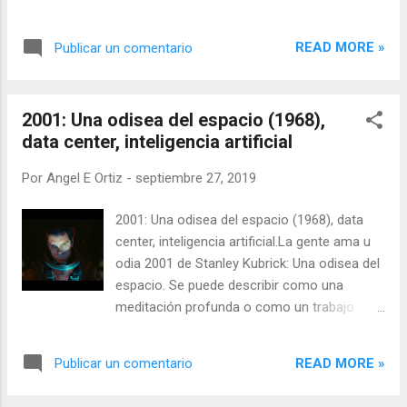
* (es el nombre original de esta producción,
en inglés; personalmente opté por sus
READ MORE »
Publicar un comentario
nombres en castellano, tanto para
Latinoamérica como España), con Bruce
Willis, me parece muy icónica al respecto.
2001: Una odisea del espacio (1968),
data center, inteligencia artificial
Por
Angel E Ortiz
-
septiembre 27, 2019
2001: Una odisea del espacio (1968), data
center, inteligencia artificial.La gente ama u
odia 2001 de Stanley Kubrick: Una odisea del
espacio. Se puede describir como una
meditación profunda o como un trabajo
pesado. El antagonista es la inteligencia
artificial llamada HAL 9000. Kubrick hace
READ MORE »
Publicar un comentario
mucho bien en la película. El material fuente
de Arthur C. Clarke es visionario.