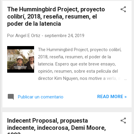
The Hummingbird Project, proyecto
colibrí, 2018, reseña, resumen, el
poder de la latencia
Por
Angel E Ortiz
-
septiembre 24, 2019
The Hummingbird Project, proyecto colibrí,
2018, reseña, resumen, el poder de la
latencia. Espero que este breve ensayo,
opinión, resumen, sobre esta película del
director Kim Nguyen, nos motive a verla, a
ponderarla en su justa dimensión. Puede ser
vista como una película de drama más o
READ MORE »
Publicar un comentario
tener la visión de valorarla en términos
tecnológicos, de conectividad, de redes, de
trade de alta velocidad.
Indecent Proposal, propuesta
indecente, indecorosa, Demi Moore,