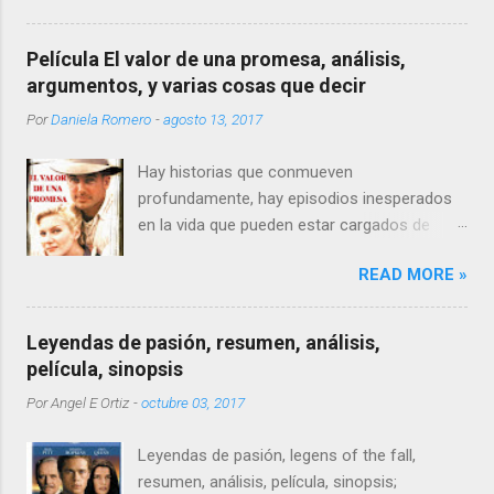
Película El valor de una promesa, análisis,
argumentos, y varias cosas que decir
Por
Daniela Romero
-
agosto 13, 2017
Hay historias que conmueven
profundamente, hay episodios inesperados
en la vida que pueden estar cargados de
dolor, desbordados de sufrimiento, nadie
READ MORE »
puede prevenirse lo suficiente de las penas,
un buen día solo nos vemos transitando por
una senda que termina por encerrarnos, pero
Leyendas de pasión, resumen, análisis,
qué pasa cuando tienes 12 años o menos y
película, sinopsis
vas por ese camino sintiéndote solo y
Por
Angel E Ortiz
-
octubre 03, 2017
olvidado. Bien, creo que a pesar de la
comparación siempre somos demasiado
Leyendas de pasión, legens of the fall,
jóvenes para sufrir.
resumen, análisis, película, sinopsis;