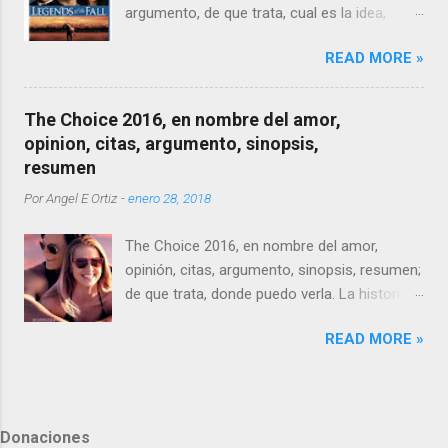
argumento, de que trata, cual es la idea,
Tristán e Isabel.
READ MORE »
The Choice 2016, en nombre del amor,
opinion, citas, argumento, sinopsis,
resumen
Por
Angel E Ortiz
-
enero 28, 2018
The Choice 2016, en nombre del amor,
opinión, citas, argumento, sinopsis, resumen;
de que trata, donde puedo verla. La historia
es una adaptación, como no, de otra novela
READ MORE »
de Nicholas Sparks, con el mismo nombre,
siendo la única obra narrativa de este
escritor donde no muere nadie, ni personaje
principal, mucho menos secundario.
Donaciones