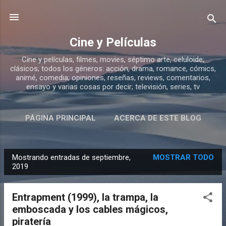
Ir al contenido principal
Cine y Películas
Cine y películas, filmes, movies, séptimo arte, celuloide;
clásicos; todos los géneros: acción, drama, romance, cómics,
animé, comedia; opiniones, reseñas, reviews, comentarios,
ensayo y varias cosas por decir; televisión, series, tv
PÁGINA PRINCIPAL
ACERCA DE ESTE BLOG
Mostrando entradas de septiembre,
MOSTRAR TODO
E
2019
n
t
Entrapment (1999), la trampa, la
r
emboscada y los cables mágicos,
a
piratería