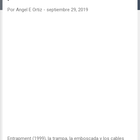
d
a
Por
Angel E Ortiz
-
septiembre 29, 2019
s
Entrapment (1999), la trampa, la emboscada y los cables