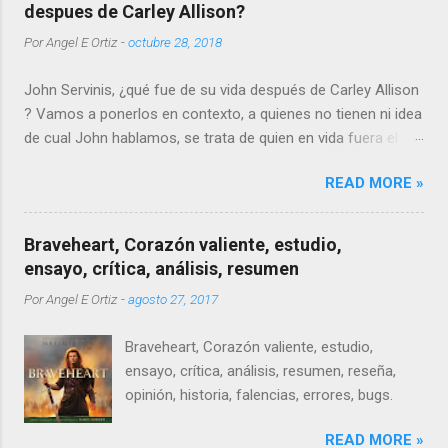
contextualizar un poco la producción.
despues de Carley Allison?
Por
Angel E Ortiz
-
octubre 28, 2018
John Servinis, ¿qué fue de su vida después de Carley Allison
? Vamos a ponerlos en contexto, a quienes no tienen ni idea
de cual John hablamos, se trata de quien en vida fuera el
novio de la joven promesa de la música y el patinaje
READ MORE »
artístico, Carley Allison.
Braveheart, Corazón valiente, estudio,
ensayo, crítica, análisis, resumen
Por
Angel E Ortiz
-
agosto 27, 2017
Braveheart, Corazón valiente, estudio,
ensayo, crítica, análisis, resumen, reseña,
opinión, historia, falencias, errores, bugs.
READ MORE »