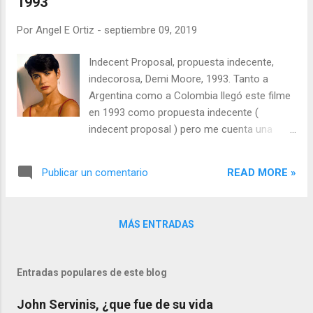
1993
Por
Angel E Ortiz
-
septiembre 09, 2019
Indecent Proposal, propuesta indecente,
indecorosa, Demi Moore, 1993. Tanto a
Argentina como a Colombia llegó este filme
en 1993 como propuesta indecente (
indecent proposal ) pero me cuenta una
amiga española que allá la proyectaron
como una proposición indecente. La película
READ MORE »
Publicar un comentario
fue protagonizada por la hermosa Demi
Moore (Diana Murphy)y por Woody Harrelson
(David). Ambos están muy enamorados y
MÁS ENTRADAS
están recién casados.El guión de la película
parte de un libro de Jack Engelhard titulado
Indecent Proposal, editado en 1988 (para las
Entradas populares de este blog
citas que hago en este post uso una edición
de RBA Editores S.A., Barcelona 1993) para
John Servinis, ¿que fue de su vida