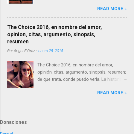
Tristán e Isabel.
READ MORE »
The Choice 2016, en nombre del amor,
opinion, citas, argumento, sinopsis,
resumen
Por
Angel E Ortiz
-
enero 28, 2018
The Choice 2016, en nombre del amor,
opinión, citas, argumento, sinopsis, resumen;
de que trata, donde puedo verla. La historia
es una adaptación, como no, de otra novela
READ MORE »
de Nicholas Sparks, con el mismo nombre,
siendo la única obra narrativa de este
escritor donde no muere nadie, ni personaje
principal, mucho menos secundario.
Donaciones
Paypal