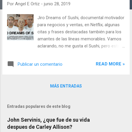
d
Por
Angel E Ortiz
-
junio 28, 2019
a
s
Jiro Dreams of Sushi, documental motivador
para negocios y ventas, en Netflix; algunas
citas y frases destacadas también para los
amantes de las líneas memorables. Vamos
aclarando, no me gusta el Sushi, pero esto
no quiere decir que no valore todo un
esfuerzo, la estrategia y la visión de este
READ MORE »
Publicar un comentario
chef. Y antes que nada, la mayoría de
personas piensan que el sushi es la carne
cruda como tal, no, lo siento.
MÁS ENTRADAS
Entradas populares de este blog
John Servinis, ¿que fue de su vida
despues de Carley Allison?