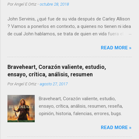
Por
Angel E Ortiz
-
octubre 28, 2018
John Servinis, ¿qué fue de su vida después de Carley Allison
? Vamos a ponerlos en contexto, a quienes no tienen ni idea
de cual John hablamos, se trata de quien en vida fuera el
novio de la joven promesa de la música y el patinaje
READ MORE »
artístico, Carley Allison.
Braveheart, Corazón valiente, estudio,
ensayo, crítica, análisis, resumen
Por
Angel E Ortiz
-
agosto 27, 2017
Braveheart, Corazón valiente, estudio,
ensayo, crítica, análisis, resumen, reseña,
opinión, historia, falencias, errores, bugs.
READ MORE »