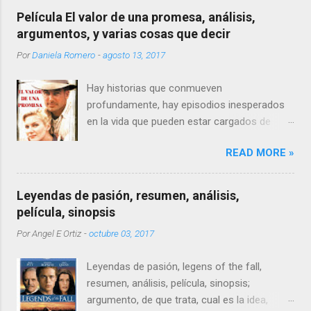
Película El valor de una promesa, análisis,
argumentos, y varias cosas que decir
Por
Daniela Romero
-
agosto 13, 2017
Hay historias que conmueven
profundamente, hay episodios inesperados
en la vida que pueden estar cargados de
dolor, desbordados de sufrimiento, nadie
READ MORE »
puede prevenirse lo suficiente de las penas,
un buen día solo nos vemos transitando por
una senda que termina por encerrarnos, pero
Leyendas de pasión, resumen, análisis,
qué pasa cuando tienes 12 años o menos y
película, sinopsis
vas por ese camino sintiéndote solo y
Por
Angel E Ortiz
-
octubre 03, 2017
olvidado. Bien, creo que a pesar de la
comparación siempre somos demasiado
Leyendas de pasión, legens of the fall,
jóvenes para sufrir.
resumen, análisis, película, sinopsis;
argumento, de que trata, cual es la idea,