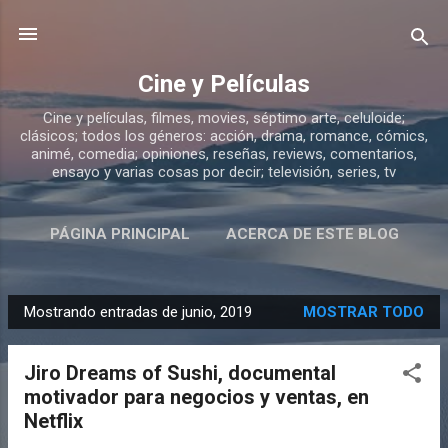
Ir al contenido principal
Cine y Películas
Cine y películas, filmes, movies, séptimo arte, celuloide;
clásicos; todos los géneros: acción, drama, romance, cómics,
animé, comedia; opiniones, reseñas, reviews, comentarios,
ensayo y varias cosas por decir; televisión, series, tv
PÁGINA PRINCIPAL
ACERCA DE ESTE BLOG
Mostrando entradas de junio, 2019
MOSTRAR TODO
E
n
Jiro Dreams of Sushi, documental
t
motivador para negocios y ventas, en
r
Netflix
a