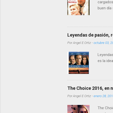
cargados 
buen día
tienes 12
comparac
Leyendas de pasión, re
Por
Angel E Ortiz
-
octubre 03, 2
Leyendas 
es la idea
The Choice 2016, en n
Por
Angel E Ortiz
-
enero 28, 20
The Choic