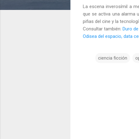
La escena inverosímil a me
que se activa una alarma u
pifias del cine y la tecnol
Consultar también:
Duro de 
Odisea del espacio, data ce
ciencia ficción
o
C
o
m
e
n
t
a
r