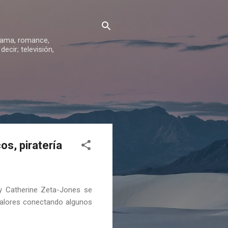
drama, romance,
ecir; televisión,
os, piratería
 y Catherine Zeta-Jones se
valores conectando algunos