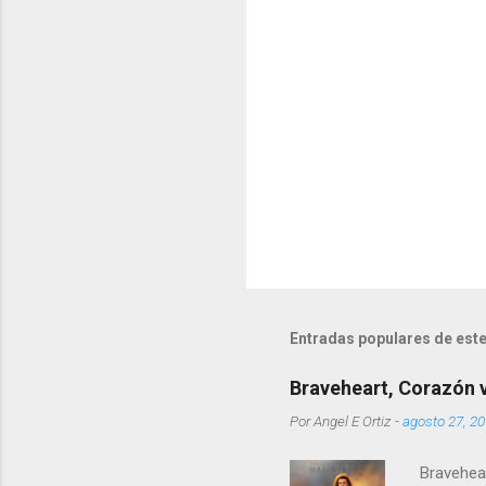
i
o
s
Entradas populares de este
Braveheart, Corazón va
Por
Angel E Ortiz
-
agosto 27, 2
Bravehear