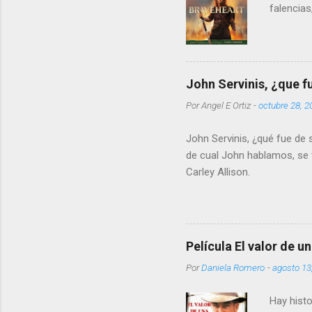
falencias
John Servinis, ¿que f
Por
Angel E Ortiz
-
octubre 28, 2
John Servinis, ¿qué fue de 
de cual John hablamos, se tr
Carley Allison.
Película El valor de u
Por
Daniela Romero
-
agosto 13
Hay hist