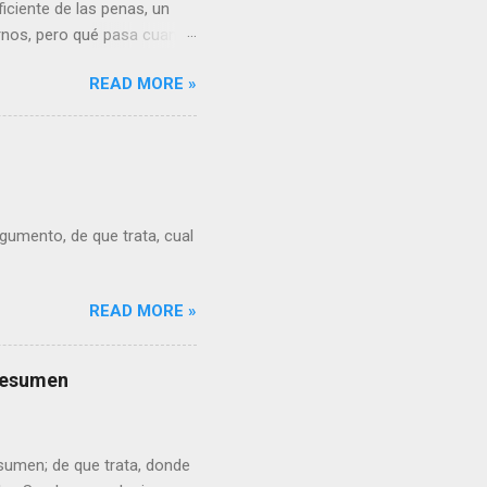
iciente de las penas, un
rnos, pero qué pasa cuando
n, creo que a pesar de la
READ MORE »
rgumento, de que trata, cual
READ MORE »
 resumen
esumen; de que trata, donde