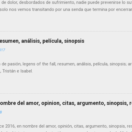
de dolor, desbordados de sufrimiento, nadie puede prevenirse lo suf
 solo nos vemos transitando por una senda que termina por encerra
 años o menos y vas por ese camino sintiéndote solo y olvidado. Bie
ión siempre somos demasiado jóvenes para sufrir.
sumen, análisis, película, sinopsis
017
de pasión, legens of the fall, resumen, análisis, película, sinopsis; a
, Tristán e Isabel.
ombre del amor, opinion, citas, argumento, sinopsis,
18
e 2016, en nombre del amor, opinión, citas, argumento, sinopsis, r