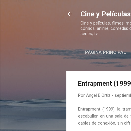
Cine y Películas
Cine y películas, filmes, 
cómics, animé, comedia; op
series, tv
PÁGINA PRINCIPAL
Entrapment (1999)
Por
Angel E Ortiz
-
septiemb
Entrapment (1999), la tra
escabullen en una sala de
cables de conexión, sin cifr