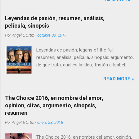
vemos transitando por una senda que termina
por encerrarnos, pero qué pasa cuando tienes
Leyendas de pasión, resumen, análisis,
12 años o menos y vas por ese camino
película, sinopsis
sintiéndote solo y olvidado. Bien, creo que a
Por
Angel E Ortiz
-
octubre 03, 2017
pesar de la comparación siempre somos
demasiado jóvenes para sufrir.
Leyendas de pasión, legens of the fall,
resumen, análisis, película, sinopsis; argumento,
de que trata, cual es la idea, Tristán e Isabel.
READ MORE »
The Choice 2016, en nombre del amor,
opinion, citas, argumento, sinopsis,
resumen
Por
Angel E Ortiz
-
enero 28, 2018
The Choice 2016, en nombre del amor, opinión,