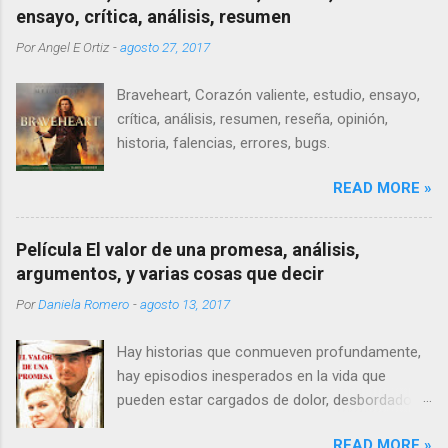
ensayo, crítica, análisis, resumen
Por
Angel E Ortiz
-
agosto 27, 2017
Braveheart, Corazón valiente, estudio, ensayo,
crítica, análisis, resumen, reseña, opinión,
historia, falencias, errores, bugs.
READ MORE »
Película El valor de una promesa, análisis,
argumentos, y varias cosas que decir
Por
Daniela Romero
-
agosto 13, 2017
Hay historias que conmueven profundamente,
hay episodios inesperados en la vida que
pueden estar cargados de dolor, desbordados
de sufrimiento, nadie puede prevenirse lo
READ MORE »
suficiente de las penas, un buen día solo nos