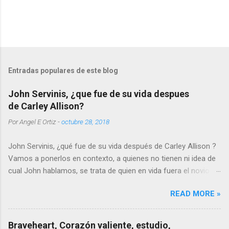
Entradas populares de este blog
John Servinis, ¿que fue de su vida despues
de Carley Allison?
Por
Angel E Ortiz
-
octubre 28, 2018
John Servinis, ¿qué fue de su vida después de Carley Allison ?
Vamos a ponerlos en contexto, a quienes no tienen ni idea de
cual John hablamos, se trata de quien en vida fuera el novio de
la joven promesa de la música y el patinaje artístico, Carley
READ MORE »
Allison.
Braveheart, Corazón valiente, estudio,