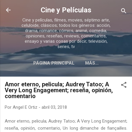
Ir al contenido principal
Cine y Películas
Cine y películas, filmes, movies, séptimo arte,
celuloide; clásicos; todos los géneros: acción,
drama, romance, cómics, animé, comedia;
opiniones, reseñas, reviews, comentarios,
ensayo y varias cosas por decir; televisión,
series, tv
PÁGINA PRINCIPAL
MÁS…
ACERCA DE ESTE BLOG
Amor eterno, pelicula; Audrey Tatoo; A
Very Long Engagement; reseña, opinión,
comentario
Por
Angel E Ortiz
-
abril 03, 2018
Amor eterno, pelicula; Audrey Tatoo; A Very Long Engagement;
reseña, opinión, comentario, Un long dimanche de fiançailles.