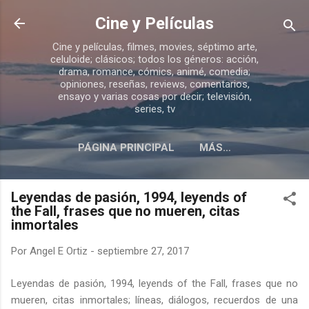
Ir al contenido principal
Cine y Películas
Cine y películas, filmes, movies, séptimo arte,
celuloide; clásicos; todos los géneros: acción,
drama, romance, cómics, animé, comedia;
opiniones, reseñas, reviews, comentarios,
ensayo y varias cosas por decir; televisión,
series, tv
PÁGINA PRINCIPAL
MÁS…
ACERCA DE ESTE BLOG
Leyendas de pasión, 1994, leyends of
the Fall, frases que no mueren, citas
inmortales
Por
Angel E Ortiz
-
septiembre 27, 2017
Leyendas de pasión, 1994, leyends of the Fall, frases que no
mueren, citas inmortales; líneas, diálogos, recuerdos de una