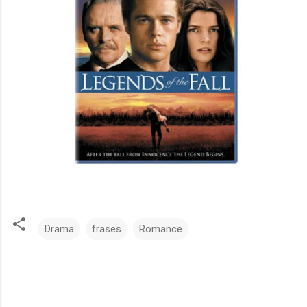
Drama
frases
Romance
C
o
m