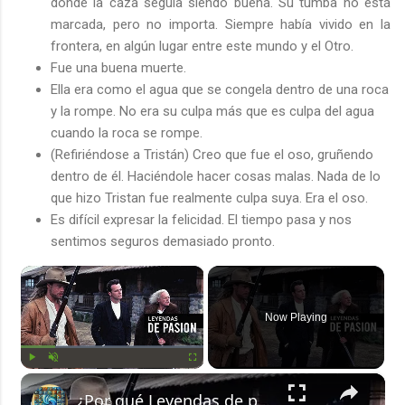
donde la caza seguía siendo buena. Su tumba no está
marcada, pero no importa. Siempre había vivido en la
frontera, en algún lugar entre este mundo y el Otro.
Fue una buena muerte.
Ella era como el agua que se congela dentro de una roca
y la rompe. No era su culpa más que es culpa del agua
cuando la roca se rompe.
(Refiriéndose a Tristán) Creo que fue el oso, gruñendo
dentro de él. Haciéndole hacer cosas malas. Nada de lo
que hizo Tristan fue realmente culpa suya. Era el oso.
Es difícil expresar la felicidad. El tiempo pasa y nos
sentimos seguros demasiado pronto.
×
Now Playing
×
Play
Unmute
Fullscreen
¿Por qué Leyendas de pasión es una película que sigue cautivando?