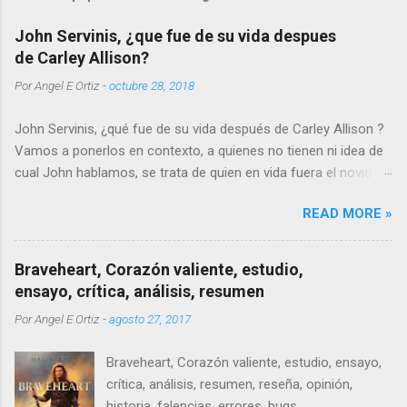
John Servinis, ¿que fue de su vida despues
de Carley Allison?
Por
Angel E Ortiz
-
octubre 28, 2018
John Servinis, ¿qué fue de su vida después de Carley Allison ?
Vamos a ponerlos en contexto, a quienes no tienen ni idea de
cual John hablamos, se trata de quien en vida fuera el novio de
la joven promesa de la música y el patinaje artístico, Carley
READ MORE »
Allison.
Braveheart, Corazón valiente, estudio,
ensayo, crítica, análisis, resumen
Por
Angel E Ortiz
-
agosto 27, 2017
Braveheart, Corazón valiente, estudio, ensayo,
crítica, análisis, resumen, reseña, opinión,
historia, falencias, errores, bugs.