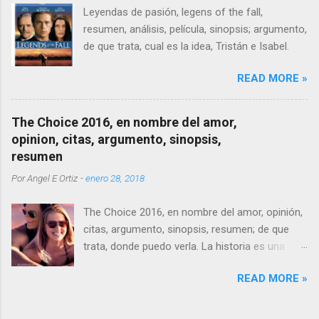
demasiado jóvenes para sufrir.
Leyendas de pasión, legens of the fall,
resumen, análisis, película, sinopsis; argumento,
de que trata, cual es la idea, Tristán e Isabel.
READ MORE »
The Choice 2016, en nombre del amor,
opinion, citas, argumento, sinopsis,
resumen
Por
Angel E Ortiz
-
enero 28, 2018
The Choice 2016, en nombre del amor, opinión,
citas, argumento, sinopsis, resumen; de que
trata, donde puedo verla. La historia es una
adaptación, como no, de otra novela de
READ MORE »
Nicholas Sparks, con el mismo nombre, siendo
la única obra narrativa de este escritor donde
no muere nadie, ni personaje principal, mucho