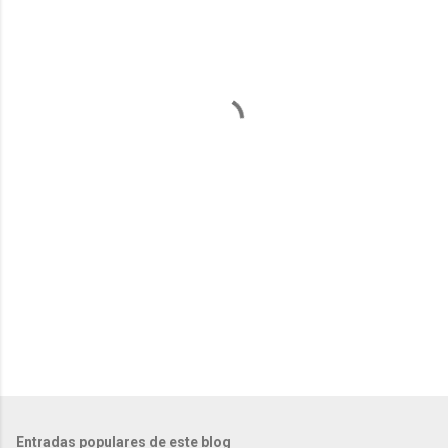
e
n
t
a
r
i
o
s
Entradas populares de este blog