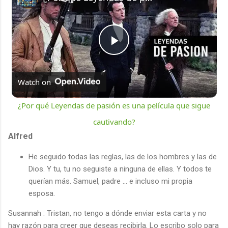
P
l
Watch on
¿Por qué Leyendas de pasión es una película que sigue
a
cautivando?
Alfred
y
He seguido todas las reglas, las de los hombres y las de
Dios. Y tu, tu no seguiste a ninguna de ellas. Y todos te
V
querían más. Samuel, padre ... e incluso mi propia
esposa.
i
Susannah : Tristan, no tengo a dónde enviar esta carta y no
hay razón para creer que deseas recibirla. Lo escribo solo para