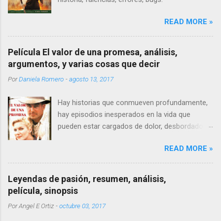
READ MORE »
Película El valor de una promesa, análisis,
argumentos, y varias cosas que decir
Por
Daniela Romero
-
agosto 13, 2017
Hay historias que conmueven profundamente,
hay episodios inesperados en la vida que
pueden estar cargados de dolor, desbordados
de sufrimiento, nadie puede prevenirse lo
READ MORE »
suficiente de las penas, un buen día solo nos
vemos transitando por una senda que termina
por encerrarnos, pero qué pasa cuando tienes
Leyendas de pasión, resumen, análisis,
12 años o menos y vas por ese camino
película, sinopsis
sintiéndote solo y olvidado. Bien, creo que a
Por
Angel E Ortiz
-
octubre 03, 2017
pesar de la comparación siempre somos